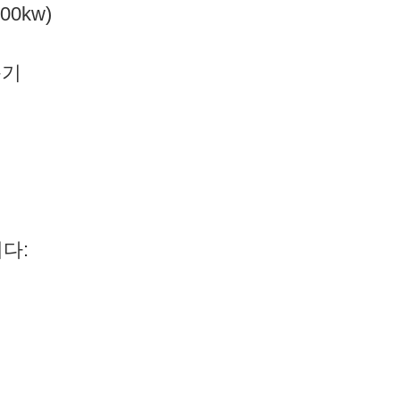
00kw)
축기
다: