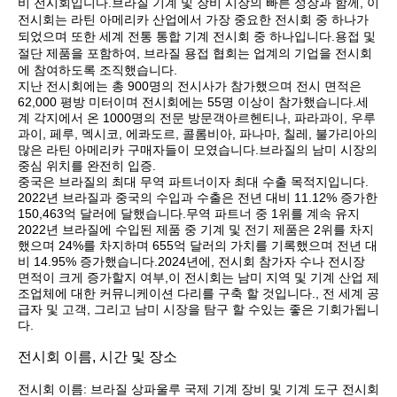
비 전시회입니다.브라질 기계 및 장비 시장의 빠른 성장과 함께, 이
전시회는 라틴 아메리카 산업에서 가장 중요한 전시회 중 하나가
되었으며 또한 세계 전통 통합 기계 전시회 중 하나입니다.용접 및
절단 제품을 포함하여, 브라질 용접 협회는 업계의 기업을 전시회
에 참여하도록 조직했습니다.
지난 전시회에는 총 900명의 전시사가 참가했으며 전시 면적은
62,000 평방 미터이며 전시회에는 55명 이상이 참가했습니다.세
계 각지에서 온 1000명의 전문 방문객아르헨티나, 파라과이, 우루
과이, 페루, 멕시코, 에콰도르, 콜롬비아, 파나마, 칠레, 불가리아의
많은 라틴 아메리카 구매자들이 모였습니다.브라질의 남미 시장의
중심 위치를 완전히 입증.
중국은 브라질의 최대 무역 파트너이자 최대 수출 목적지입니다.
2022년 브라질과 중국의 수입과 수출은 전년 대비 11.12% 증가한
150,463억 달러에 달했습니다.무역 파트너 중 1위를 계속 유지
2022년 브라질에 수입된 제품 중 기계 및 전기 제품은 2위를 차지
했으며 24%를 차지하며 655억 달러의 가치를 기록했으며 전년 대
비 14.95% 증가했습니다.2024년에, 전시회 참가자 수나 전시장
면적이 크게 증가할지 여부,이 전시회는 남미 지역 및 기계 산업 제
조업체에 대한 커뮤니케이션 다리를 구축 할 것입니다., 전 세계 공
급자 및 고객, 그리고 남미 시장을 탐구 할 수있는 좋은 기회가됩니
다.
전시회 이름, 시간 및 장소
전시회 이름: 브라질 상파울루 국제 기계 장비 및 기계 도구 전시회