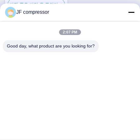
가장 좋은 가격 을 구하라
JF compressor
2:07 PM
빠른 연락
Good day, what product are you looking for?
주소
중국 진주성 우시시 시, 후이산 구, 99번 첸저우 도로
전화
86-21-56420500
이메일
Jordan@gdjufeng.cn
개인정보 보호 정책
|
사이트맵
| 중국 좋은 품질 직접 구동 스크류