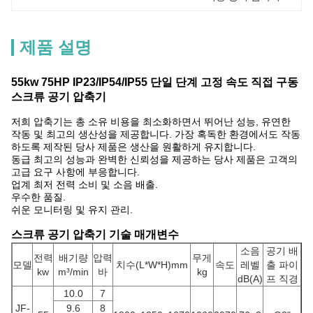
제품 설명
55kw 75HP IP23/IP54/IP55 단일 단계 고정 속도 직접 구동
스크류 공기 압축기
저희 압축기는 총 소유 비용을 최소화하면서 뛰어난 성능, 유연한
작동 및 최고의 생산성을 제공합니다. 가장 혹독한 환경에서도 작동
하도록 제작된 당사 제품은 생산을 원활하게 유지합니다.
동급 최고의 성능과 완벽한 신뢰성을 제공하는 당사 제품은 고객의
고급 요구 사항에 부응합니다.
업계 최저 전력 소비 및 소음 배출.
우수한 품질.
쉬운 모니터링 및 유지 관리.
스크류 공기 압축기 기술 매개변수
소음
공기 배
전력
배기량
압력
무게
모델
치수(L*W*H)mm
속도
레벨
출 파이
kw
m³/min
바
kg
dB(A)
프 직경
10.0
7
JF-
9.6
8