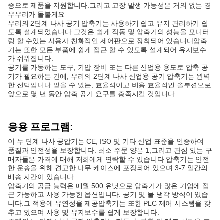
증으로 제품을 지원합니다.그리고 고장 발생 가능성은 거의 없는 경
우우리가 돌볼게요
우리의 2단계 나사 공기 압축기는 사용하기 쉽고 유지 관리하기 쉽
도록 설계되었습니다.그것은 쉽게 작동 및 압축기의 성능을 모니터
링 할 수있는 사용자 친화적인 제어판으로 장착되어 있습니다압축
기는 또한 모든 부품에 쉽게 접근 할 수 있도록 설계되어 유지보수
가 쉬워집니다.
공기를 가동하는 도구, 기압 장비 또는 다른 산업용 용도로 압축 공
기가 필요하든 간에, 우리의 2단계 나사 산업용 공기 압축기는 완벽
한 선택입니다.믿을 수 있는, 효율적이고 비용 효율적인 솔루션으로
앞으로 몇 년 동안 압축 공기 요구를 충족시킬 것입니다.
응용 프로그램:
이 두 단계 나사 공압기는 CE, ISO 및 기타 산업 표준을 인증하여
품질과 안전성을 보장합니다. 최소 주문 양은 1,그리고 관심 있는 구
매자들은 가격에 대해 저희에게 연락할 수 있습니다.압축기는 안전
한 운송을 위해 견고한 나무 케이스에 포장되어 있으며 3-7 일간의
배송 시간이 있습니다.
압축기의 공급 능력은 매월 500 유닛으로 압축기가 많은 기업에 접
근 가능하고 사용 가능한 옵션입니다. 공기 및 물 냉각 방식이 있습
니다.그 적용에 유연성을 제공압축기는 또한 PLC 제어 시스템을 갖
추고 있으며 사용 및 유지보수를 쉽게 보장합니다.