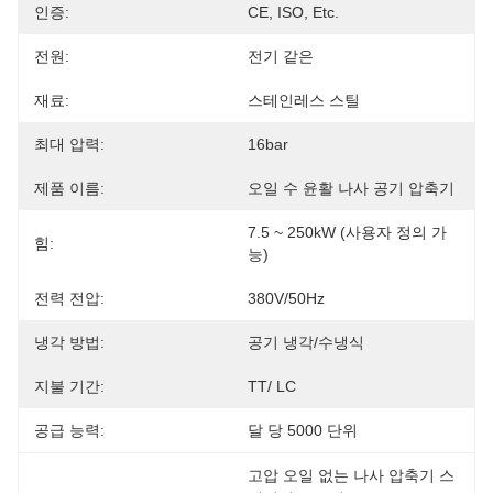
인증:
CE, ISO, Etc.
전원:
전기 같은
재료:
스테인레스 스틸
최대 압력:
16bar
제품 이름:
오일 수 윤활 나사 공기 압축기
7.5 ~ 250kW (사용자 정의 가
힘:
능)
전력 전압:
380V/50Hz
냉각 방법:
공기 냉각/수냉식
지불 기간:
TT/ LC
공급 능력:
달 당 5000 단위
고압 오일 없는 나사 압축기 스