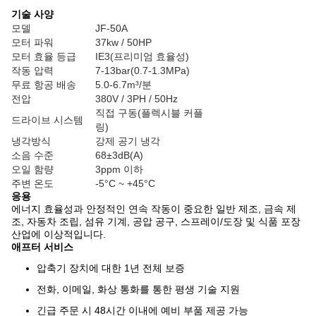
기술 사양
모델
JF-50A
모터 파워
37kw / 50HP
모터 효율 등급
IE3(프리미엄 효율성)
작동 압력
7-13bar(0.7-1.3MPa)
무료 항공 배송
5.0-6.7m³/분
전압
380V / 3PH / 50Hz
직접 구동(플렉시블 커플
드라이브 시스템
링)
냉각방식
강제 공기 냉각
소음 수준
68±3dB(A)
오일 함량
3ppm 이하
주변 온도
-5°C ~ +45°C
응용
에너지 효율성과 안정적인 연속 작동이 중요한 일반 제조, 금속 제
조, 자동차 조립, 섬유 기계, 공압 공구, 스프레이/도장 및 식품 포장
산업에 이상적입니다.
애프터 서비스
압축기 장치에 대한 1년 전체 보증
전화, 이메일, 화상 통화를 통한 평생 기술 지원
긴급 주문 시 48시간 이내에 예비 부품 제공 가능