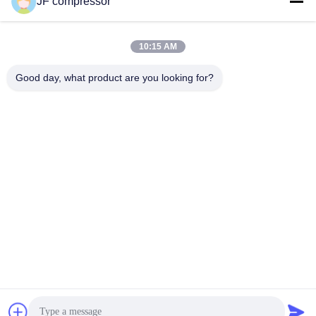
JF compressor
10:15 AM
빠른 연락
Good day, what product are you looking for?
주소
중국 진주성 우시시 시, 후이산 구, 99번 첸저우 도로
전화
86-21-56420500
이메일
Jordan@gdjufeng.cn
개인정보 보호 정책
|
사이트맵
| 중국 좋은 품질 직접 구동 스크류
공기 압축기 공급자. 저작권 2024-2026 Jiangsu Jufeng Machinery