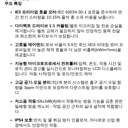
주요 특징
IE3 프리미엄 효율 모터:
IEC 60034-30-1 표준을 준수하여 연
간 전기 소비량을 10-15% 줄여 총 소유 비용을 낮춥니다.
다이렉트 드라이브 1:1 커플링:
벨트 미끄러짐 및 전송 손실을
제거합니다. 벨트 교체가 필요하지 않아 안정적인 동력 전달
과 최소한의 유지보수가 보장됩니다.
고효율 에어엔드:
로브 비율이 5:6인 최신 세대 비대칭 로터 프
로파일로 더 높은 체적 효율과 더 낮은 비출력(kW/m³/min)을
제공합니다.
지능형 마이크로프로세서 컨트롤러:
압력, 온도, 작동 시간 및
유지 관리 경고를 실시간으로 모니터링하는 LCD 디스플레이
입니다. 자동 시작/정지 및 로드/언로드 제어.
고급 공기-오일 분리:
3단계 분리 시스템은 출구 공기 오일 함
량을 3ppm 미만으로 보장하여 다운스트림 장비를 보호합니
다.
저소음 작동:
68±3dB(A)에서 작동하는 방음 기능을 갖춘 완전
밀폐형 방음 캐노피 - 작업 공간 근처의 실내 설치에 적합합니
다.
IP54 보호:
먼지 및 물 튀김 방지 인클로저, 까다로운 산업 환
경에서도 안정적인 작동.