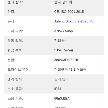
원래 장소:
중국 상하이
인증:
CE, ISO 9001:2015
문서:
Jufeng Brochure-2025.pdf
모터 파워:
37kw / 50hp
작동 압력:
7-13 바
항공 투하:
5.0-6.7m³/분
전압:
380V/3PH/50Hz
드라이브 유형:
직접구동 / 1:1 커플링
냉각 방식:
공기 냉각
보호 등급:
IP54
소음 수준:
68±3dB(A)